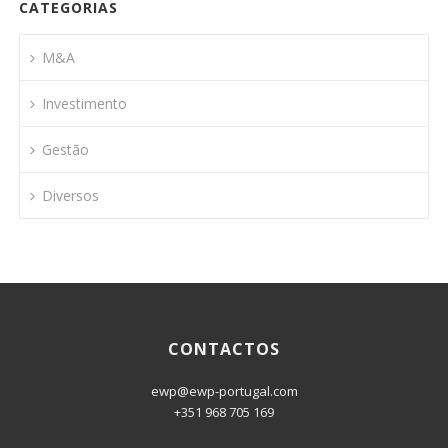
CATEGORIAS
M&A
Investimento
Gestão
Diversos
CONTACTOS
ewp@ewp-portugal.com
+351 968 705 169