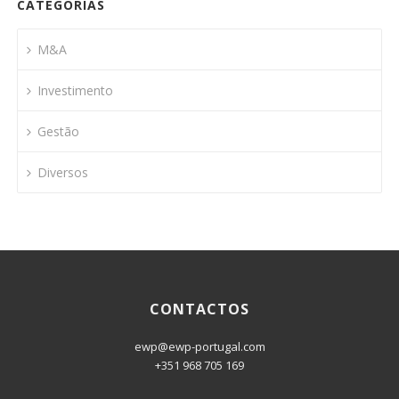
CATEGORIAS
M&A
Investimento
Gestão
Diversos
CONTACTOS
ewp@ewp-portugal.com
+351 968 705 169