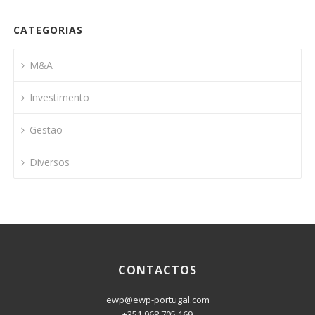
CATEGORIAS
M&A
Investimento
Gestão
Diversos
CONTACTOS
ewp@ewp-portugal.com
+351 968 705 169