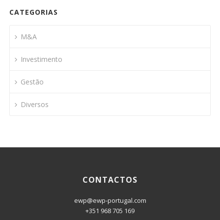
CATEGORIAS
M&A
Investimento
Gestão
Diversos
CONTACTOS
ewp@ewp-portugal.com
+351 968 705 169