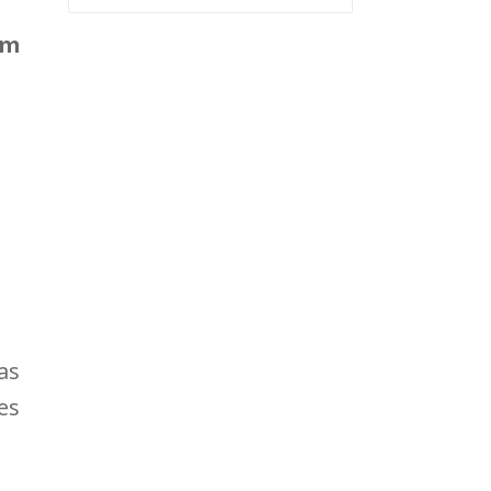
am
as
es