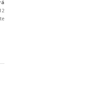
rá
12
te