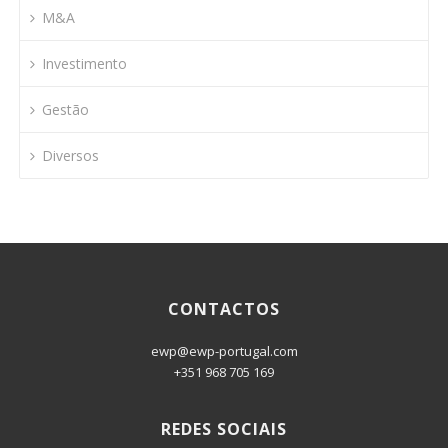
M&A
Investimento
Gestão
Diversos
CONTACTOS
ewp@ewp-portugal.com
+351 968 705 169
REDES SOCIAIS