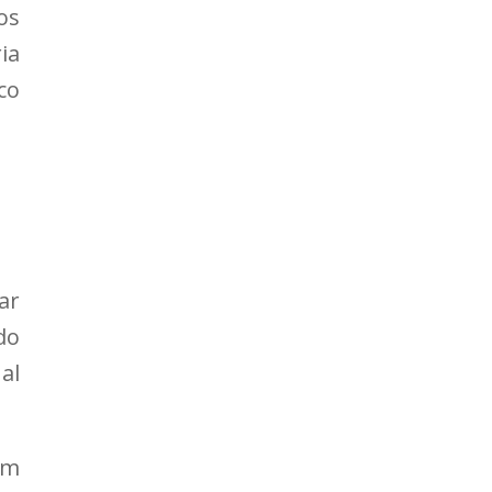
os
ia
co
ar
do
al
am