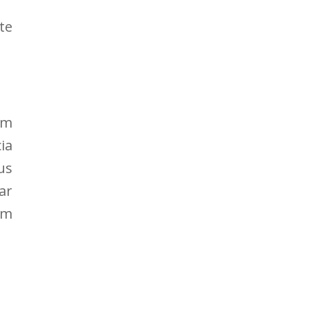
te
um
ia
us
ar
em