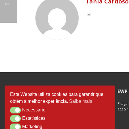
Tânia Cardoso
CONTACTOS
EWP
Este Website utiliza cookies para garantir que
obtém a melhor experiência.
Saiba mais
ewp@ewp-portugal.com
Praça
+351 968 705 169
1250-1
Necessário
Necessário
Estatísticas
Estatísticas
Marketing
Marketing