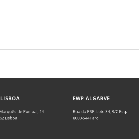
 LISBOA
EWP ALGARVE
 Marquês de Pombal, 14
Rua da PSP, Lote 34, R/C Esq.
62 Lisboa
8000-544 Faro