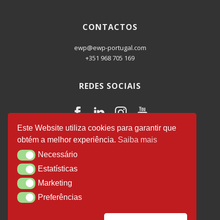
CONTACTOS
ewp@ewp-portugal.com
+351 968 705 169
REDES SOCIAIS
Este Website utiliza cookies para garantir que
obtém a melhor experiência.
Saiba mais
EWP Business Consulting
© 2026.
Necessário
Necessário
Desenvolvido por
Luís Salvador
.
Estatísticas
Estatísticas
Marketing
Marketing
Preferências
Preferências
Política de Privacidade
Certificação efr