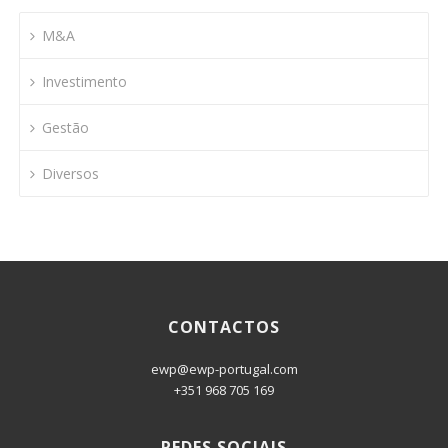
M&A
Investimento
Gestão
Diversos
CONTACTOS
ewp@ewp-portugal.com
+351 968 705 169
REDES SOCIAIS