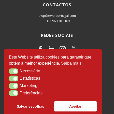
CONTACTOS
ewp@ewp-portugal.com
+351 968 705 169
REDES SOCIAIS
Este Website utiliza cookies para garantir que
obtém a melhor experiência.
Saiba mais
EWP Business Consulting
© 2026.
Necessário
Necessário
Desenvolvido por
Luís Salvador
.
Estatísticas
Estatísticas
Marketing
Marketing
Preferências
Preferências
Política de Privacidade
Certificação efr
Salvar escolhas
Aceitar