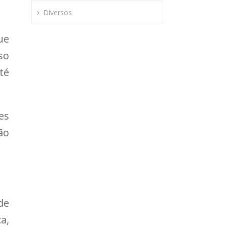
Diversos
ue
so
té
es
ão
de
a,