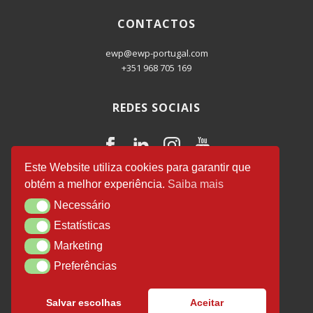
CONTACTOS
ewp@ewp-portugal.com
+351 968 705 169
REDES SOCIAIS
Este Website utiliza cookies para garantir que
obtém a melhor experiência.
Saiba mais
EWP Business Consulting
© 2026.
Necessário
Necessário
Desenvolvido por
Luís Salvador
.
Estatísticas
Estatísticas
Marketing
Marketing
Preferências
Preferências
Política de Privacidade
Certificação efr
Salvar escolhas
Aceitar